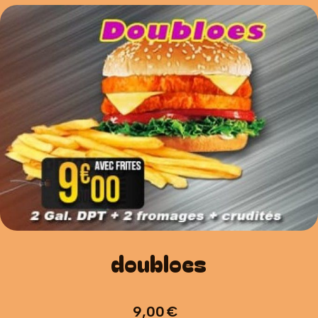
doubloes
9,00
€