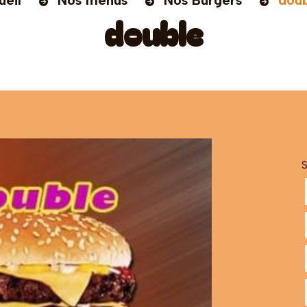
ueil
Nos menus
Nos Burgers
dou
double
S