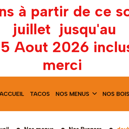
ons à partir de ce s
juillet jusqu'au
15 Aout 2026 inclu
merci
ACCUEIL
TACOS
NOS MENUS
NOS BOI