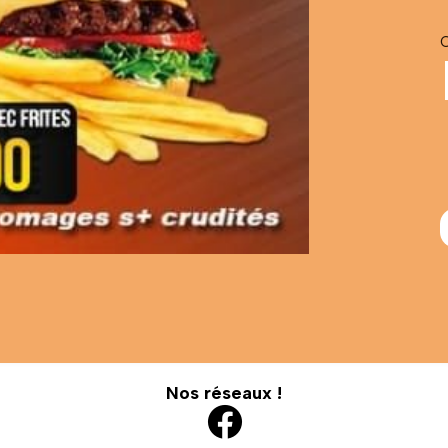
C
Nos réseaux !
