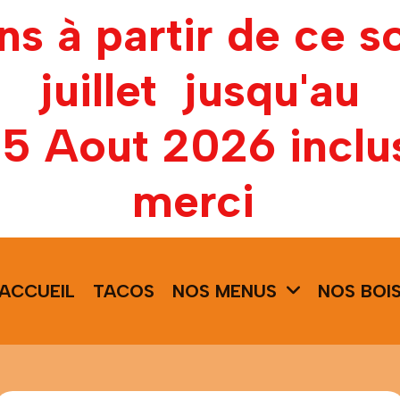
ons à partir de ce s
juillet jusqu'au
15 Aout 2026 inclu
merci
ACCUEIL
TACOS
NOS MENUS
NOS BOI