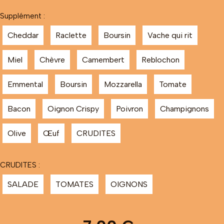
Supplément :
Cheddar
Raclette
Boursin
Vache qui rit
Miel
Chèvre
Camembert
Reblochon
Emmental
Boursin
Mozzarella
Tomate
Bacon
Oignon Crispy
Poivron
Champignons
Olive
Œuf
CRUDITES
CRUDITES :
SALADE
TOMATES
OIGNONS