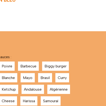
N BLEU
auces :
Poivre
Barbecue
Biggy burger
Blanche
Mayo
Brasil
Curry
Ketchup
Andalouse
Algérienne
Cheese
Harissa
Samouraï