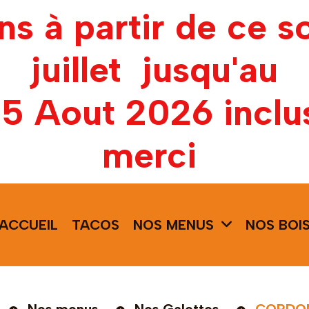
ons à partir de ce s
juillet jusqu'au
15 Aout 2026 inclu
merci
ACCUEIL
TACOS
NOS MENUS
NOS BOI