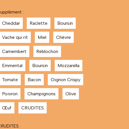
upplément :
Cheddar
Raclette
Boursin
Vache qui rit
Miel
Chèvre
Camembert
Reblochon
Emmental
Boursin
Mozzarella
Tomate
Bacon
Oignon Crispy
Poivron
Champignons
Olive
Œuf
CRUDITES
RUDITES :