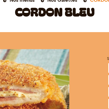
Nos menus
Nos Galettes
CORDO
CORDON BLEU
S